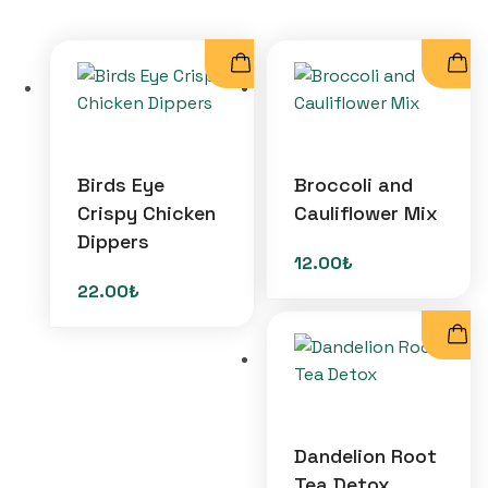
Birds Eye
Broccoli and
Crispy Chicken
Cauliflower Mix
Dippers
12.00
₺
22.00
₺
Dandelion Root
Tea Detox